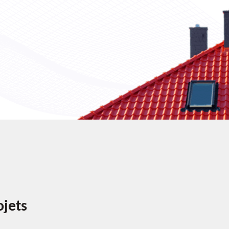
ojets