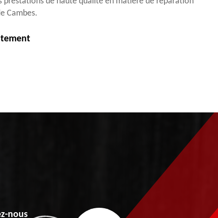
s prestations de haute qualité en matière de réparation
 de Cambes.
itement
z-nous