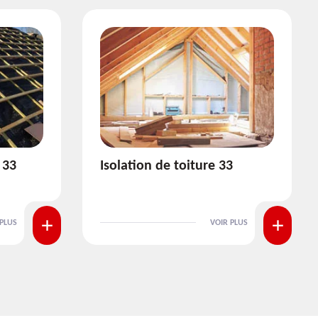
3
Pose et nettoyage de
gouttière 33
 PLUS
VOIR PLUS