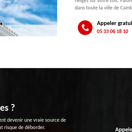
neiges sur votre toit. Fait
dans toute la ville de Cam
Appeler gratu
05 33 06 18 10
es ?
vent devenir une vraie source de
t risque de déborder.
Appele