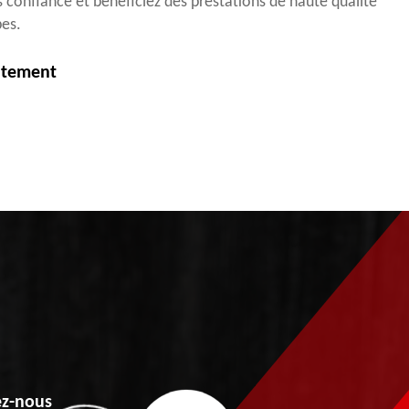
es confiance et bénéficiez des prestations de haute qualité
bes.
itement
z-nous