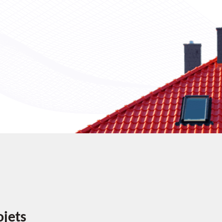
ojets