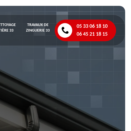
ETTOYAGE
TRAVAUX DE
05 33 06 18 10
IÈRE 33
ZINGUERIE 33
06 45 21 18 15