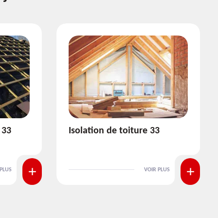
3
Pose et nettoyage de
gouttière 33
 PLUS
VOIR PLUS