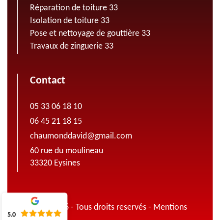
Réparation de toiture 33
Isolation de toiture 33
Pose et nettoyage de gouttière 33
Travaux de zinguerie 33
Contact
05 33 06 18 10
06 45 21 18 15
chaumonddavid@gmail.com
60 rue du moulineau
33320 Eysines
© 2022 - 2026 - Tous droits reservés -
Mentions
5.0
légales