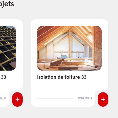
ojets
3
Pose et nettoyage de
gouttière 33
 PLUS
VOIR PLUS