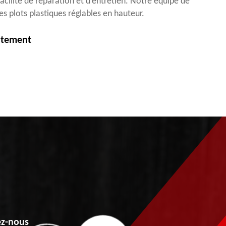
 facilité de réparation et d’entretien. Notre équipe de
s plots plastiques réglables en hauteur.
itement
z-nous