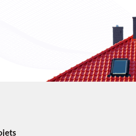
ojets