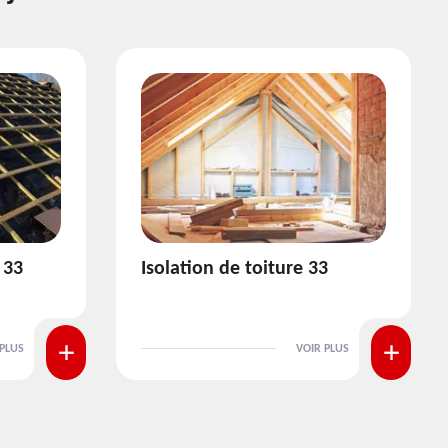
3
Pose et nettoyage de
gouttière 33
 PLUS
VOIR PLUS