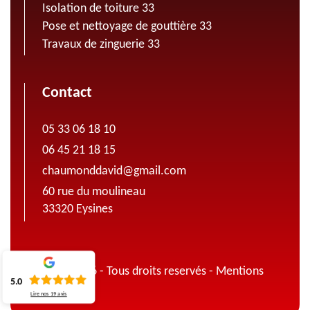
Isolation de toiture 33
Pose et nettoyage de gouttière 33
Travaux de zinguerie 33
Contact
05 33 06 18 10
06 45 21 18 15
chaumonddavid@gmail.com
60 rue du moulineau
33320 Eysines
© 2022 - 2026 - Tous droits reservés -
Mentions
5.0
légales
Lire nos
19
avis