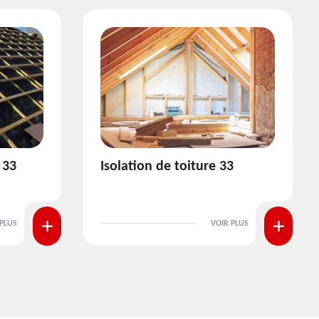
3
Pose et nettoyage de
gouttière 33
 PLUS
VOIR PLUS