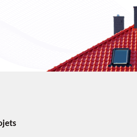
ojets