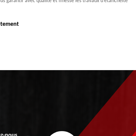
us garantir avec qualité et finesse les travaux d’étanchéité
.
itement
z-nous