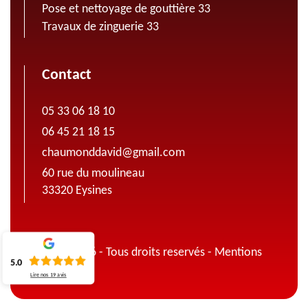
Pose et nettoyage de gouttière 33
Travaux de zinguerie 33
Contact
05 33 06 18 10
06 45 21 18 15
chaumonddavid@gmail.com
60 rue du moulineau
33320 Eysines
© 2022 - 2026 - Tous droits reservés -
Mentions
5.0
légales
Lire nos
19
avis