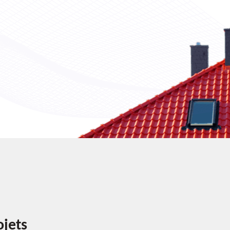
ojets