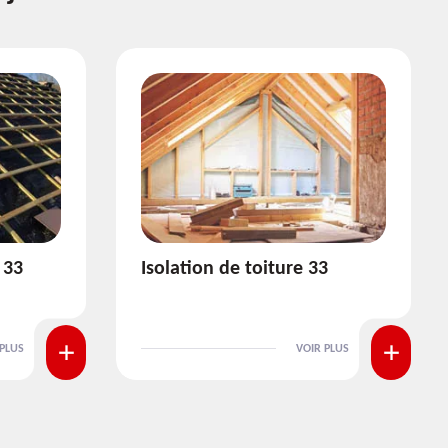
3
Pose et nettoyage de
gouttière 33
 PLUS
VOIR PLUS