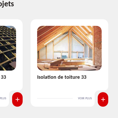
ojets
3
Pose et nettoyage de
gouttière 33
 PLUS
VOIR PLUS