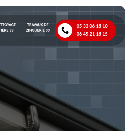
ETTOYAGE
TRAVAUX DE
05 33 06 18 10
IÈRE 33
ZINGUERIE 33
06 45 21 18 15