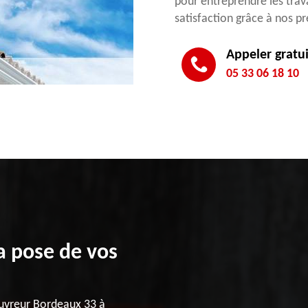
pour entreprendre les trav
satisfaction grâce à nos pr
Appeler gratu
05 33 06 18 10
a pose de vos
Couvreur Bordeaux 33 à