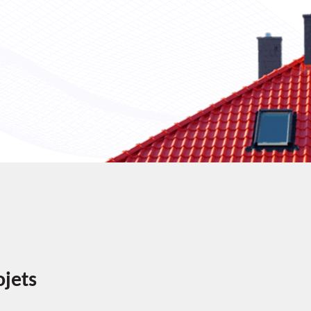
ojets