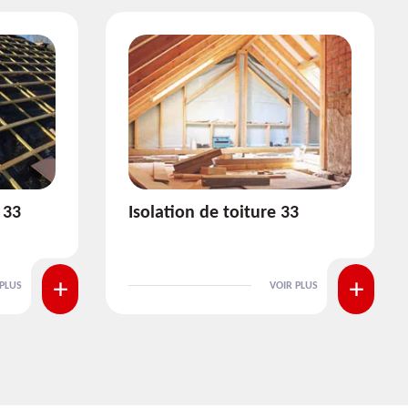
3
Pose et nettoyage de
gouttière 33
 PLUS
VOIR PLUS