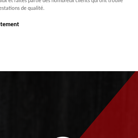
aux et faites partie des nombreux clients qui ont trouvé
estations de qualité.
itement