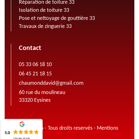
Réparation de toiture 33
Isolation de toiture 33
Pose et nettoyage de gouttière 33
Travaux de zinguerie 33
Contact
05 33 06 18 10
06 45 21 18 15
chaumonddavid@gmail.com
60 rue du moulineau
33320 Eysines
© 2022 - 2026 - Tous droits reservés -
Mentions
5.0
légales
Lire nos
19
avis