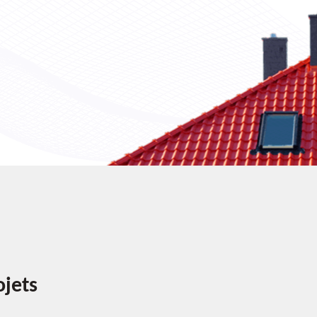
ojets