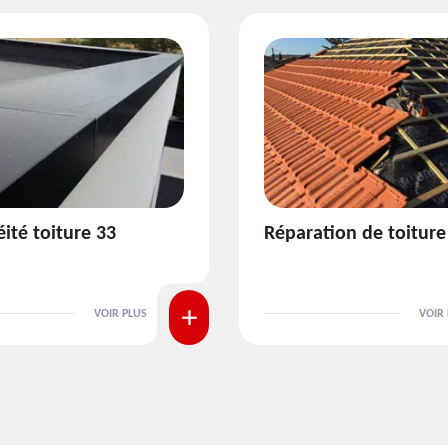
ration de toiture 33
Isolation de toitur
VOIR PLUS
V