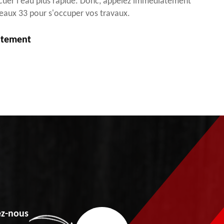
cuer l'eau plus rapide. Donc, appelez immédiatement
eaux 33 pour s'occuper vos travaux.
itement
z-nous