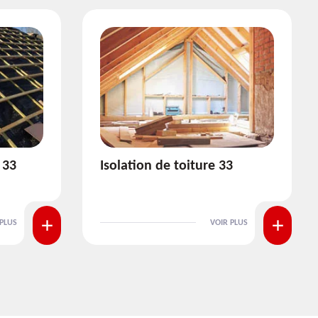
e 33
Pose et nettoyage de
gouttière 33
OIR PLUS
VOIR PLUS