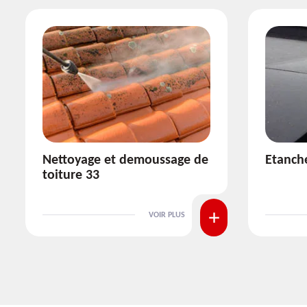
e
Etanchéité toiture 33
Répa
VOIR PLUS