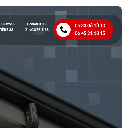
ETTOYAGE
TRAVAUX DE
05 33 06 18 10
IÈRE 33
ZINGUERIE 33
06 45 21 18 15