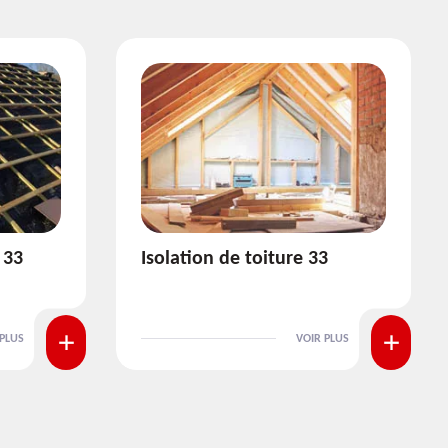
3
Pose et nettoyage de
gouttière 33
 PLUS
VOIR PLUS