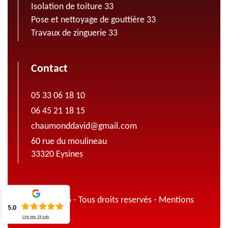
Isolation de toiture 33
Pose et nettoyage de gouttière 33
Travaux de zinguerie 33
Contact
05 33 06 18 10
06 45 21 18 15
chaumonddavid@gmail.com
60 rue du moulineau
33320 Eysines
© 2022 - 2026 - Tous droits reservés -
Mentions
5.0
légales
Lire nos
19
avis