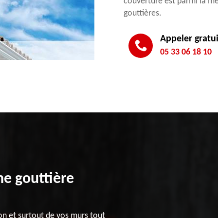
couverture est parmi la m
gouttières.
Appeler gratu
05 33 06 18 10
e gouttière
on et surtout de vos murs tout