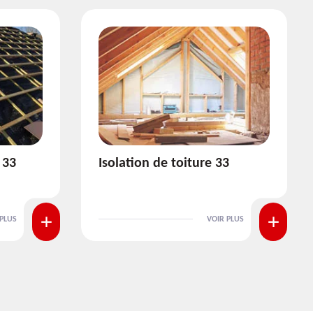
3
Pose et nettoyage de
gouttière 33
 PLUS
VOIR PLUS