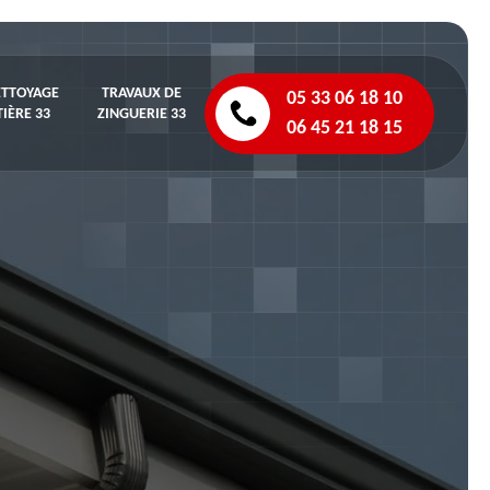
ETTOYAGE
TRAVAUX DE
05 33 06 18 10
IÈRE 33
ZINGUERIE 33
06 45 21 18 15