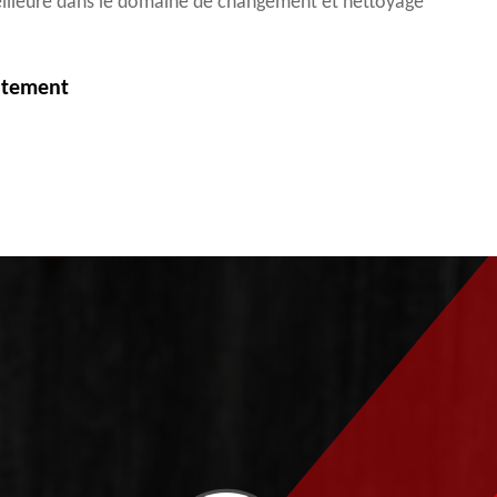
eilleure dans le domaine de changement et nettoyage
itement