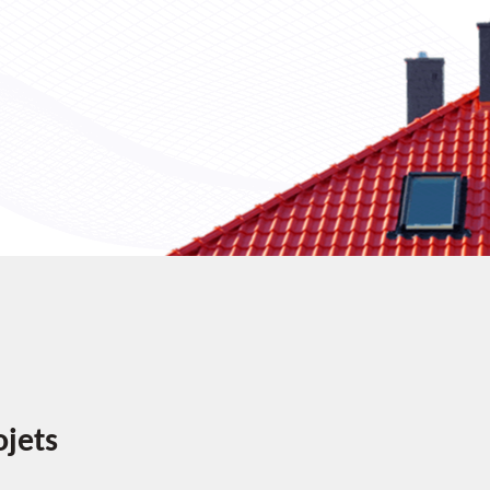
ojets