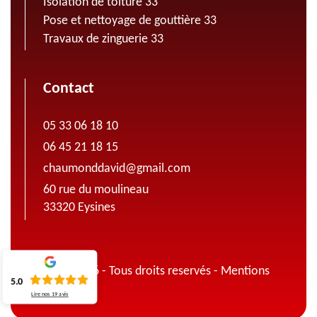
Isolation de toiture 33
Pose et nettoyage de gouttière 33
Travaux de zinguerie 33
Contact
05 33 06 18 10
06 45 21 18 15
chaumonddavid@gmail.com
60 rue du moulineau
33320 Eysines
© 2022 - 2026 - Tous droits reservés -
Mentions
5.0
légales
Lire nos
19
avis