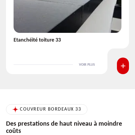
3
Réparation de toiture 33
VOIR PLUS
COUVREUR BORDEAUX 33
Des prestations de haut niveau à moindre
coûts