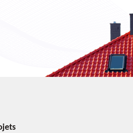
ojets