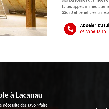
des personnes qualifiées et
faites appels immédiateme
33680 et bénéficiez un résu
Appeler gratu
05 33 06 18 10
ble à Lacanau
e nécessite des savoir-faire