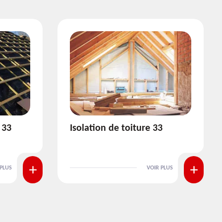
3
Pose et nettoyage de
gouttière 33
 PLUS
VOIR PLUS