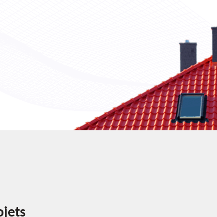
ojets