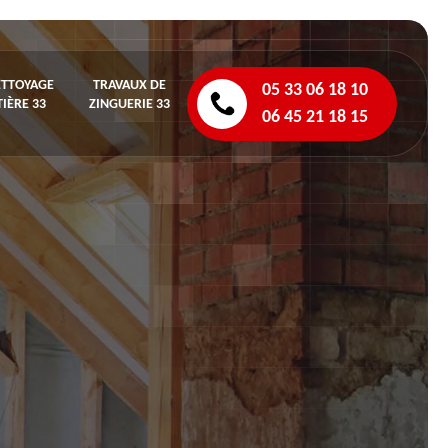
ETTOYAGE
TRAVAUX DE
05 33 06 18 10
IÈRE 33
ZINGUERIE 33
06 45 21 18 15