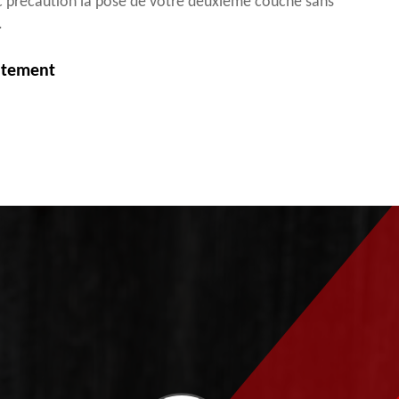
c précaution la pose de votre deuxième couche sans
.
itement