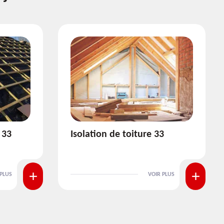
3
Pose et nettoyage de
gouttière 33
 PLUS
VOIR PLUS