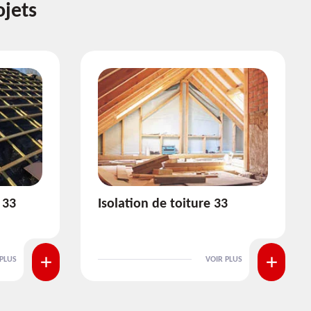
ojets
3
Pose et nettoyage de
gouttière 33
 PLUS
VOIR PLUS