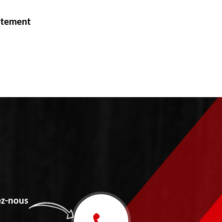
itement
z-nous