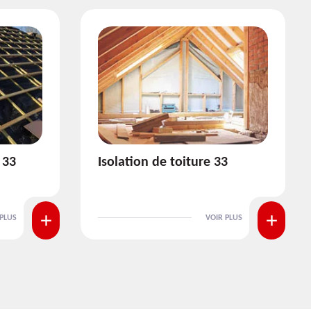
3
Pose et nettoyage de
gouttière 33
 PLUS
VOIR PLUS