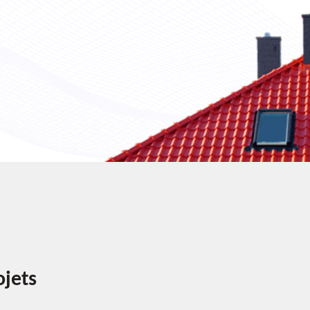
ojets