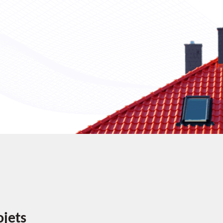
ojets