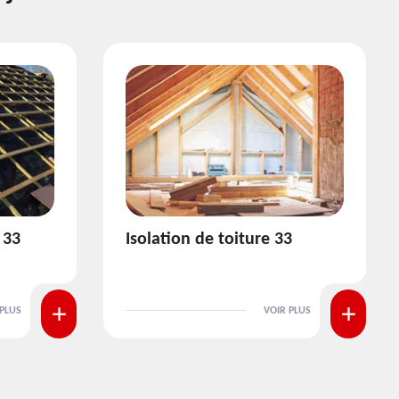
3
Pose et nettoyage de
gouttière 33
 PLUS
VOIR PLUS