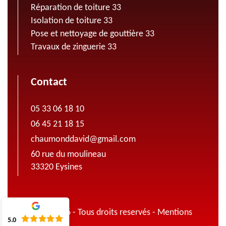
Réparation de toiture 33
Isolation de toiture 33
Pose et nettoyage de gouttière 33
Travaux de zinguerie 33
Contact
05 33 06 18 10
06 45 21 18 15
chaumonddavid@gmail.com
60 rue du moulineau
33320 Eysines
© 2022 - 2026 - Tous droits reservés -
Mentions
5.0
légales