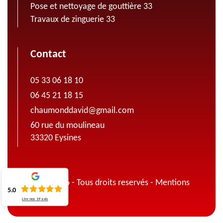
Pose et nettoyage de gouttière 33
Travaux de zinguerie 33
Contact
05 33 06 18 10
06 45 21 18 15
chaumonddavid@gmail.com
60 rue du moulineau
33320 Eysines
© 2022 - 2026 - Tous droits reservés -
Mentions
5.0
légales
Lire nos
19
avis