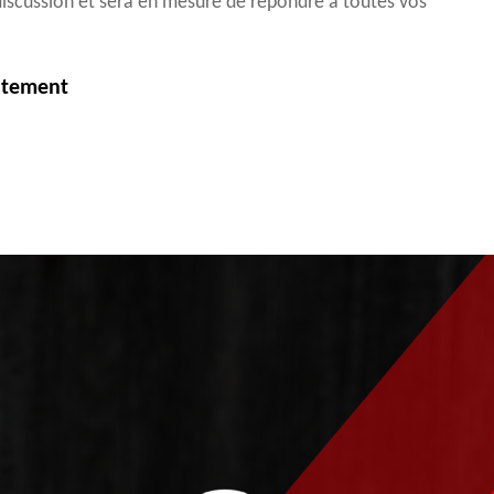
 discussion et sera en mesure de répondre à toutes vos
itement