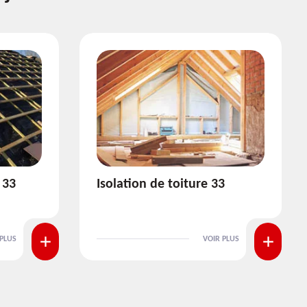
3
Pose et nettoyage de
gouttière 33
 PLUS
VOIR PLUS