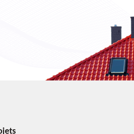
ojets