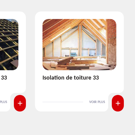
3
Pose et nettoyage de
gouttière 33
 PLUS
VOIR PLUS