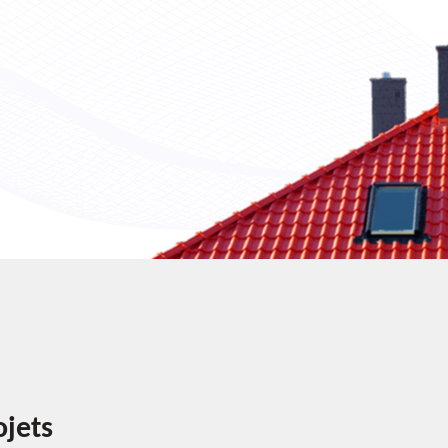
ojets