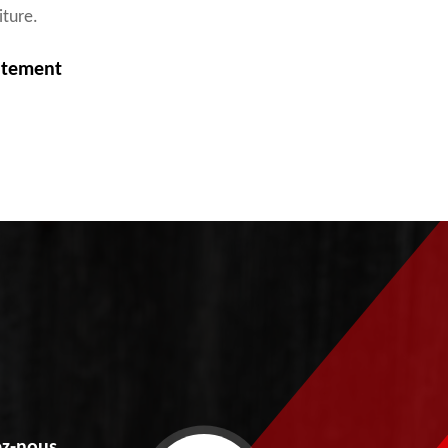
iture.
itement