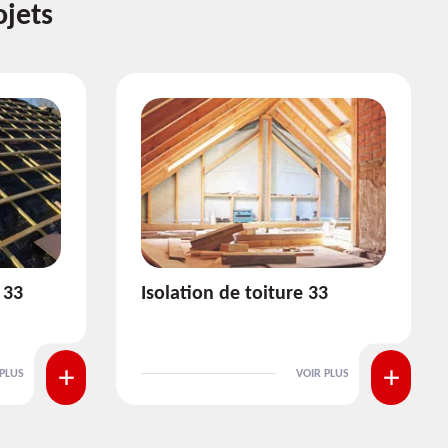
ojets
3
Pose et nettoyage de
gouttière 33
 PLUS
VOIR PLUS