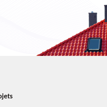
ojets