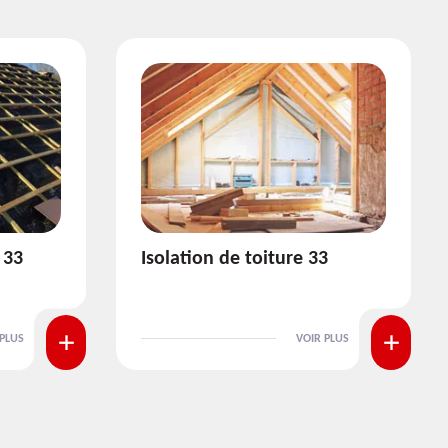
3
Pose et nettoyage de
gouttière 33
 PLUS
VOIR PLUS