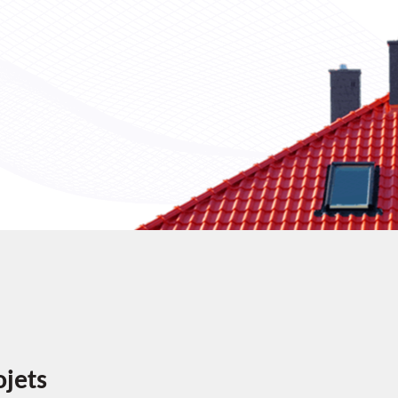
ojets