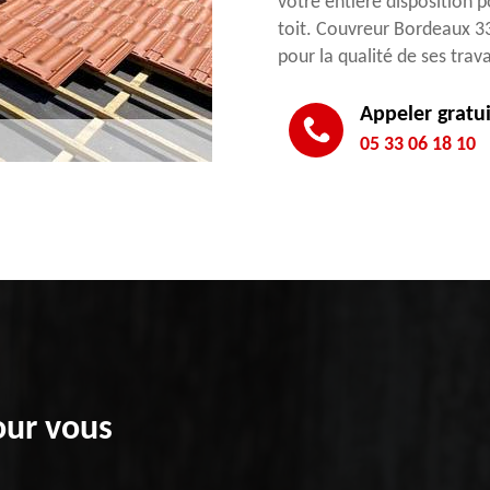
votre entière disposition p
toit. Couvreur Bordeaux 33
pour la qualité de ses trav
Appeler gratu
05 33 06 18 10
our vous