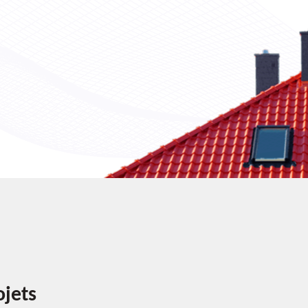
ojets