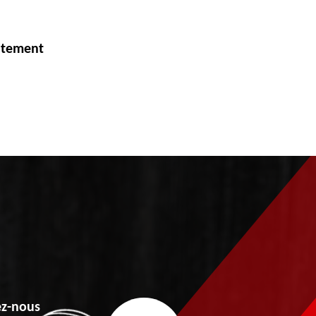
itement
z-nous