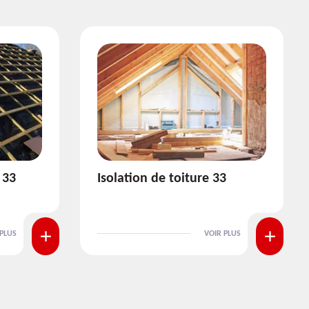
3
Pose et nettoyage de
gouttière 33
 PLUS
VOIR PLUS