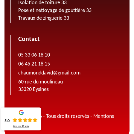
Isolation de toiture 33
Pose et nettoyage de gouttière 33
Travaux de zinguerie 33
Contact
05 33 06 18 10
06 45 21 18 15
chaumonddavid@gmail.com
60 rue du moulineau
33320 Eysines
© 2022 - 2026 - Tous droits reservés -
Mentions
5.0
légales
Lire nos
19
avis