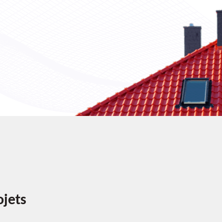
ojets