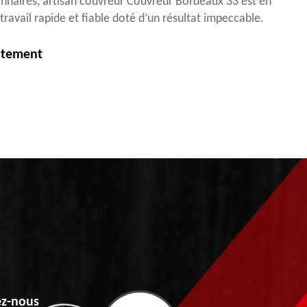
ionnaires, artisan couvreur Couvreur Bordeaux 33 est en
ravail rapide et fiable doté d’un résultat impeccable.
itement
z-nous