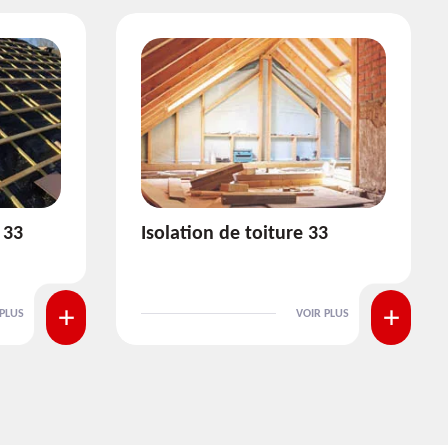
3
Pose et nettoyage de
gouttière 33
 PLUS
VOIR PLUS