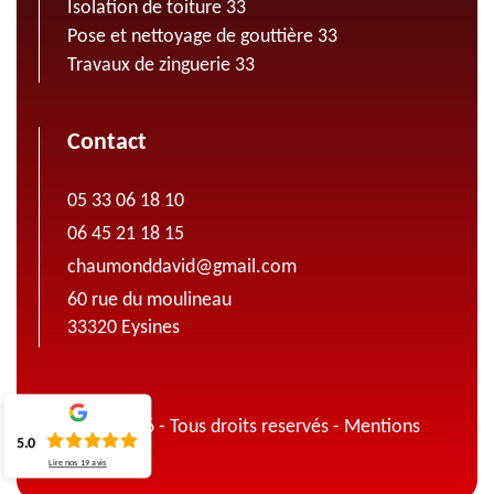
Isolation de toiture 33
Pose et nettoyage de gouttière 33
Travaux de zinguerie 33
Contact
05 33 06 18 10
06 45 21 18 15
chaumonddavid@gmail.com
60 rue du moulineau
33320 Eysines
© 2022 - 2026 - Tous droits reservés -
Mentions
5.0
légales
Lire nos
19
avis