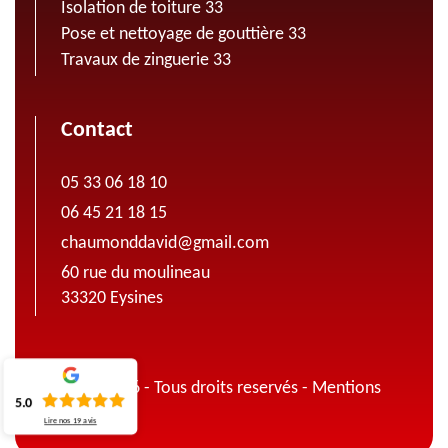
Isolation de toiture 33
Pose et nettoyage de gouttière 33
Travaux de zinguerie 33
Contact
05 33 06 18 10
06 45 21 18 15
chaumonddavid@gmail.com
60 rue du moulineau
33320 Eysines
© 2022 - 2026 - Tous droits reservés -
Mentions
5.0
légales
Lire nos
19
avis