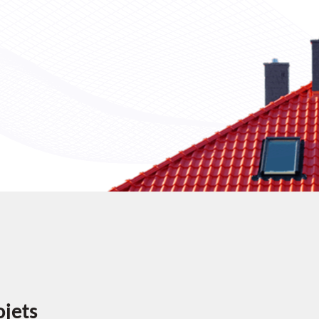
ojets