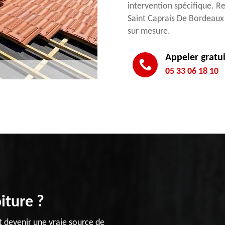
intervention spécifique. Re
Saint Caprais De Bordeaux p
sur mesure.
Appeler gratu
05 33 06 18 10
iture ?
nt devenir une vraie source de