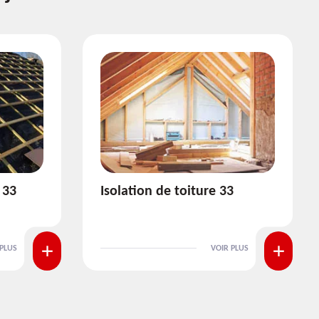
3
Pose et nettoyage de
gouttière 33
 PLUS
VOIR PLUS