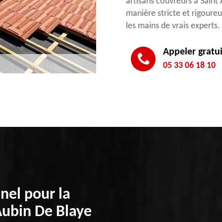
artisans couvreurs à Saint
manière stricte et rigoureu
les mains de vrais experts.
Appeler gratu
05 33 06 18 10
nel pour la
 Aubin De Blaye