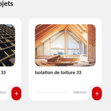
ojets
3
Pose et nettoyage de
gouttière 33
 PLUS
VOIR PLUS