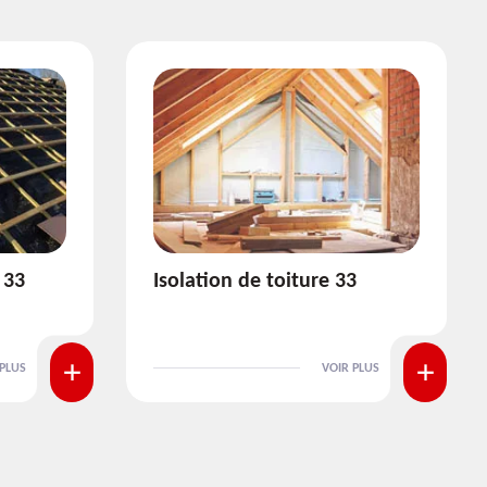
3
Pose et nettoyage de
gouttière 33
 PLUS
VOIR PLUS