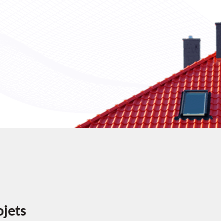
ojets