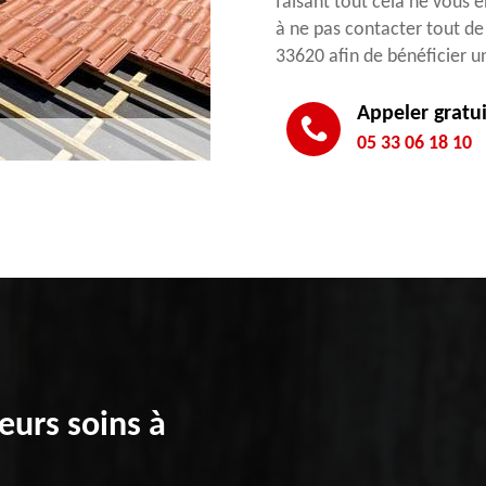
faisant tout cela ne vous e
à ne pas contacter tout de
33620 afin de bénéficier un
Appeler gratu
05 33 06 18 10
eurs soins à