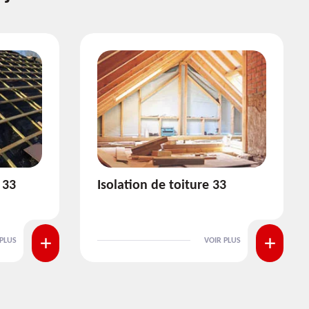
3
Pose et nettoyage de
gouttière 33
 PLUS
VOIR PLUS