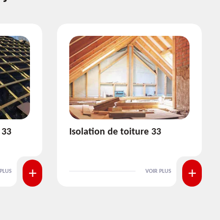
3
Pose et nettoyage de
gouttière 33
 PLUS
VOIR PLUS