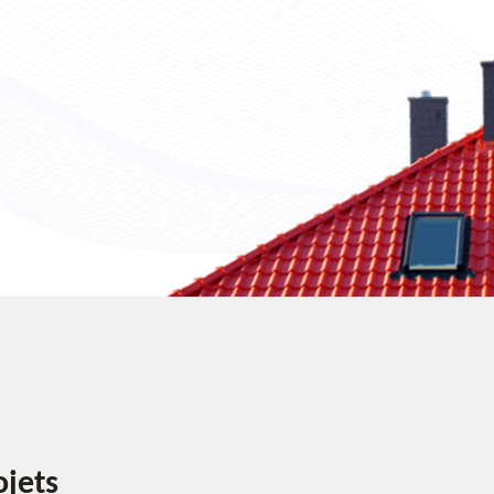
ojets