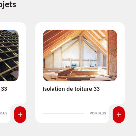
ojets
3
Pose et nettoyage de
gouttière 33
 PLUS
VOIR PLUS