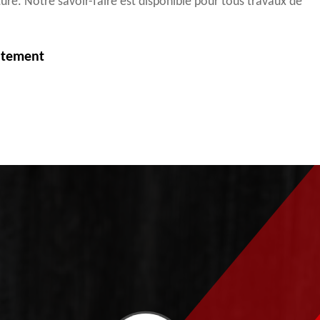
ure. Notre savoir-faire est disponible pour tous travaux de
itement