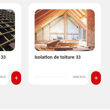
3
Pose et nettoyage de
gouttière 33
 PLUS
VOIR PLUS