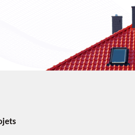
ojets