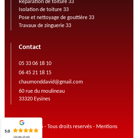
Réparation de toiture 33
Isolation de toiture 33
Pose et nettoyage de gouttière 33
Travaux de zinguerie 33
Contact
05 33 06 18 10
06 45 21 18 15
chaumonddavid@gmail.com
60 rue du moulineau
33320 Eysines
© 2022 - 2026 - Tous droits reservés -
Mentions
5.0
légales
Lire nos
19
avis