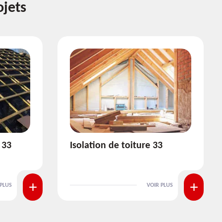
ojets
3
Pose et nettoyage de
gouttière 33
 PLUS
VOIR PLUS