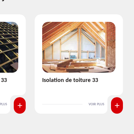
3
Pose et nettoyage de
gouttière 33
 PLUS
VOIR PLUS