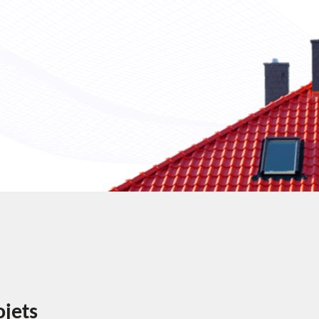
ojets