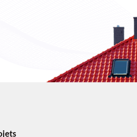
ojets