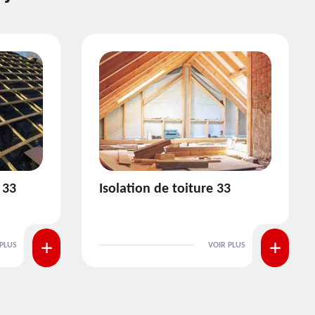
3
Pose et nettoyage de
gouttière 33
 PLUS
VOIR PLUS