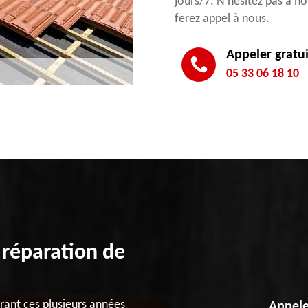
jours/7. N’hésitez pas à n
ferez appel à nous.
Appeler gratu
05 33 06 18 10
 réparation de
rant ces plusieurs années
Appele