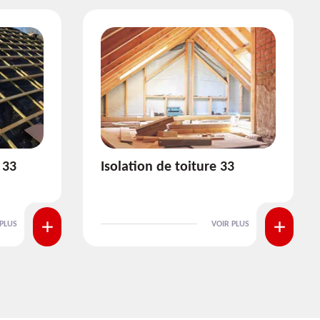
3
Pose et nettoyage de
gouttière 33
 PLUS
VOIR PLUS