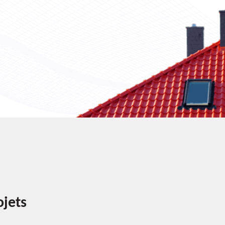
ojets