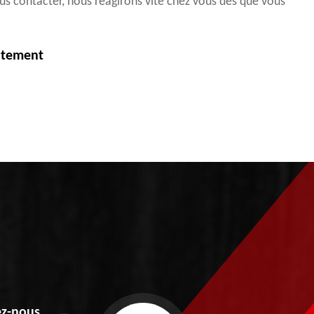
ous contacter, nous réagirons vite chez vous dès que vous
itement
z-nous