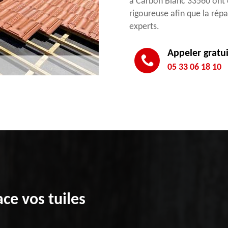
à Carbon Blanc 33560 ont é
rigoureuse afin que la répa
experts.
Appeler gratu
05 33 06 18 10
ce vos tuiles