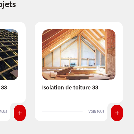
ojets
3
Pose et nettoyage de
gouttière 33
 PLUS
VOIR PLUS