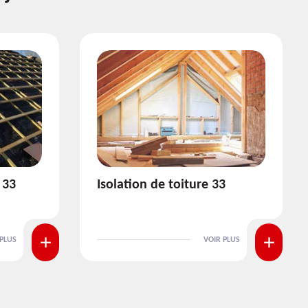
3
Pose et nettoyage de
gouttière 33
 PLUS
VOIR PLUS