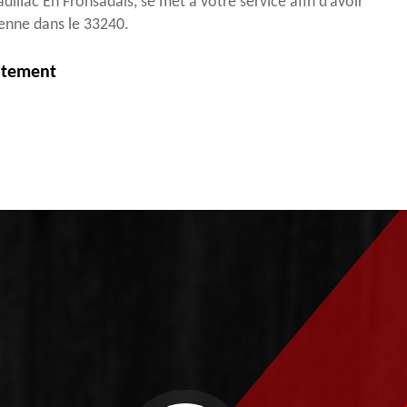
illac En Fronsadais, se met à votre service afin d’avoir
renne dans le 33240.
itement