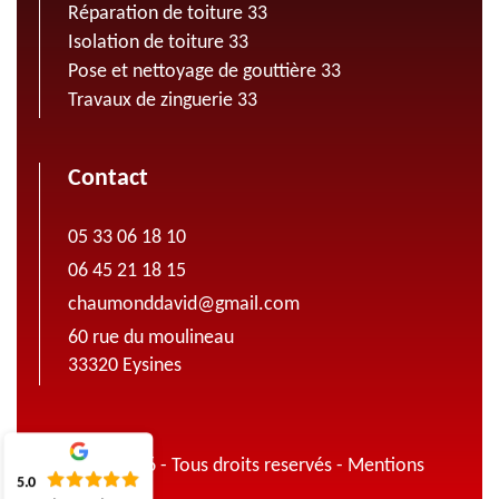
Réparation de toiture 33
Isolation de toiture 33
Pose et nettoyage de gouttière 33
Travaux de zinguerie 33
Contact
05 33 06 18 10
06 45 21 18 15
chaumonddavid@gmail.com
60 rue du moulineau
33320 Eysines
© 2022 - 2026 - Tous droits reservés -
Mentions
5.0
légales